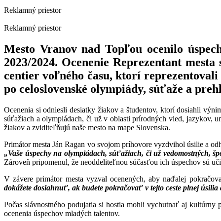
Reklamný priestor
Reklamný priestor
Mesto Vranov nad Topľou ocenilo úspech
2023/2024. Ocenenie Reprezentant mesta s
centier voľného času, ktorí reprezentovali
po celoslovenské olympiády, súťaže a preh
Ocenenia si odniesli desiatky žiakov a študentov, ktorí dosiahli vý
súťažiach a olympiádach, či už v oblasti prírodných vied, jazykov, u
žiakov a zviditeľňujú naše mesto na mape Slovenska.
Primátor mesta Ján Ragan vo svojom príhovore vyzdvihol úsilie a od
„Vaše úspechy na olympiádach, súťažiach, či už vedomostných, špo
Zároveň pripomenul, že neoddeliteľnou súčasťou ich úspechov sú učitel
V závere primátor mesta vyzval ocenených, aby naďalej pokračovali
dokážete dosiahnuť, ak budete pokračovať v tejto ceste plnej úsilia
Počas slávnostného podujatia si hostia mohli vychutnať aj kultúrny 
ocenenia úspechov mladých talentov.