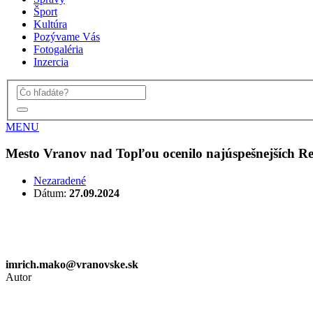
Šport
Kultúra
Pozývame Vás
Fotogaléria
Inzercia
MENU
Mesto Vranov nad Topľou ocenilo najúspešnejších R
Nezaradené
Dátum:
27.09.2024
imrich.mako@vranovske.sk
Autor