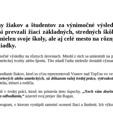
y žiakov a študentov za výnimočné výsle
i prevzali žiaci základných, stredných škô
 nielen svoje školy, ale aj celé mesto na rô
liadky.
nimočné výsledky na rôznych úrovniach. Mnohí z nich sa umiestnili na
meleckej tvorby alebo športu. Títo mladí ľudia nielenže dosiahli význ
hodlanie žiakov, ktorí so cťou reprezentovali Vranov nad Topľou vo v
rtových alebo umeleckých, sú dôkazom vašej tvrdej práce, vytrvalos
ia, tréneri a rodičia.
 v tvrdej práci, ktorá im priniesla tieto úspechy.
„Nech vám dnešné
 a odhodlania,“
uzavrel svoj prejav Ján Ragan.
program, v ktorom vystúpili samotní ocenení žiaci a študenti. Ich výk