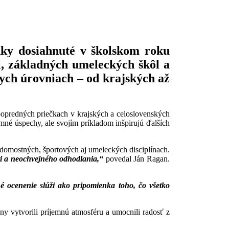
dky dosiahnuté v školskom roku
l, základných umeleckých škôl a
znych úrovniach – od krajských až
 popredných priečkach v krajských a celoslovenských
amné úspechy, ale svojím príkladom inšpirujú ďalších
edomostných, športových aj umeleckých disciplínach.
ti a neochvejného odhodlania,“
povedal Ján Ragan.
 ocenenie slúži ako pripomienka toho, čo všetko
ony vytvorili príjemnú atmosféru a umocnili radosť z