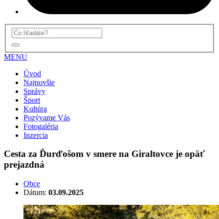
MENU
Úvod
Najnovšie
Správy
Šport
Kultúra
Pozývame Vás
Fotogaléria
Inzercia
Cesta za Ďurďošom v smere na Giraltovce je opäť
prejazdná
Obce
Dátum:
03.09.2025