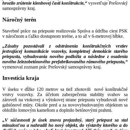
hrozilo zrútenie klenbovej časti konštrukcie,“
vysvetľuje Prešovský
samosprávny kraj.
Náročný terén
Stavebné práce na priepuste realizovala Správa a údržba ciest PSK
v náročnom a ťažko dostupnom teréne, a to až v 6-metrovej hĺbke.
„Zásahy pozostávali z odstránenia konštrukčných vrstiev
jestvujúcej komunikácie vozovky, kompletnej demolácie starého
priepustu, vybudovania nového podložia a následne z osadenia
nového železobetónového prefabrikovaného rámového priepustu,“
vymenoval zoznam prác Prešovský samosprávny kraj.
Investícia kraja
V úseku v dĺžke 120 metrov sa tiež zhotovili nové konštrukčné
vrstvy vozovky. Za účelom zabezpečenia stability svahov sa
zároveň na vtokovej a výtokovej strane priepustu vybudovali nové
gabiónové múry. Okolie pred a za novovybudovaným objektom sa
obložilo lomovým kameňom a doplnilo betónovými prahmi.
„V súčasnosti je úsek znovu prejazdný, starý priepust sa stal
minulosťou a nahradil ho nový objekt, do výstavby ktorého a do