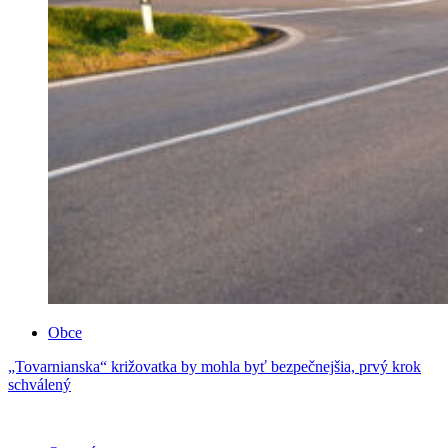
Obce
„Tovarnianska“ križovatka by mohla byť bezpečnejšia, prvý krok
schválený