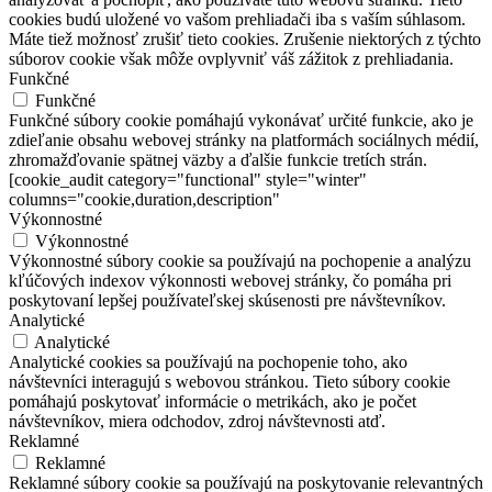
cookies budú uložené vo vašom prehliadači iba s vaším súhlasom.
Máte tiež možnosť zrušiť tieto cookies. Zrušenie niektorých z týchto
súborov cookie však môže ovplyvniť váš zážitok z prehliadania.
Funkčné
Funkčné
Funkčné súbory cookie pomáhajú vykonávať určité funkcie, ako je
zdieľanie obsahu webovej stránky na platformách sociálnych médií,
zhromažďovanie spätnej väzby a ďalšie funkcie tretích strán.
[cookie_audit category="functional" style="winter"
columns="cookie,duration,description"
Výkonnostné
Výkonnostné
Výkonnostné súbory cookie sa používajú na pochopenie a analýzu
kľúčových indexov výkonnosti webovej stránky, čo pomáha pri
poskytovaní lepšej používateľskej skúsenosti pre návštevníkov.
Analytické
Analytické
Analytické cookies sa používajú na pochopenie toho, ako
návštevníci interagujú s webovou stránkou. Tieto súbory cookie
pomáhajú poskytovať informácie o metrikách, ako je počet
návštevníkov, miera odchodov, zdroj návštevnosti atď.
Reklamné
Reklamné
Reklamné súbory cookie sa používajú na poskytovanie relevantných