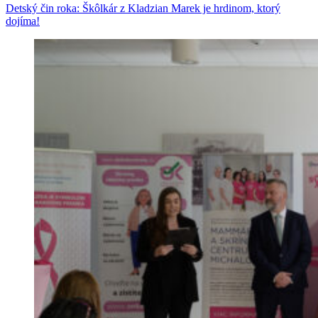
Detský čin roka: Škôlkár z Kladzian Marek je hrdinom, ktorý
dojíma!