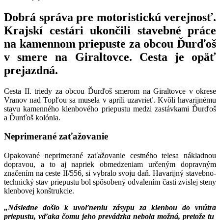
Dobrá správa pre motoristickú verejnosť.
Krajskí cestári ukončili stavebné práce
na kamennom priepuste za obcou Ďurďoš
v smere na Giraltovce. Cesta je opäť
prejazdná.
Cesta II. triedy za obcou Ďurďoš smerom na Giraltovce v okrese
Vranov nad Topľou sa musela v apríli uzavrieť. Kvôli havarijnému
stavu kamenného klenbového priepustu medzi zastávkami Ďurďoš
a Ďurďoš kolónia.
Neprimerané zaťažovanie
Opakované neprimerané zaťažovanie cestného telesa nákladnou
dopravou, a to aj napriek obmedzeniam určeným dopravným
značením na ceste II/556, si vybralo svoju daň. Havarijný stavebno-
technický stav priepustu bol spôsobený odvalením časti zvislej steny
klenbovej konštrukcie.
„Následne došlo k uvoľneniu zásypu za klenbou do vnútra
priepustu, vďaka čomu jeho prevádzka nebola možná, pretože tu