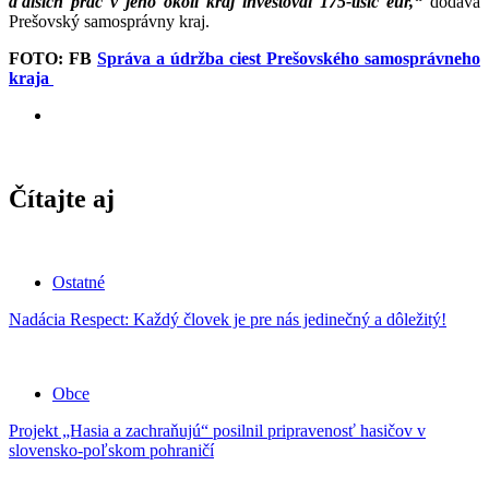
ďalších prác v jeho okolí kraj investoval 175-tisíc eur,“
dodáva
Prešovský samosprávny kraj.
FOTO: FB
Správa a údržba ciest Prešovského samosprávneho
kraja
Čítajte aj
Ostatné
Nadácia Respect: Každý človek je pre nás jedinečný a dôležitý!
Obce
Projekt „Hasia a zachraňujú“ posilnil pripravenosť hasičov v
slovensko-poľskom pohraničí