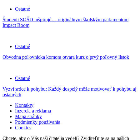
Ostatné
Študenti SOŠD inšpirujú… originálnym školským parlamentom
Impact Room
Ostatné
Obvodná poľovnícka komora otvára kurz o prvý poľovný lístok
Ostatné
Vyzvi srdce k pohybu: Každý dospelý môže motivovať k pohybu aj
ostatných
Kontakty
Inzercia a reklama
Mapa stránky
Podmienky používania
Cookies
Chcete, aby o Vás naši čitatelia vedeli? Zviditeľnite sa na našich