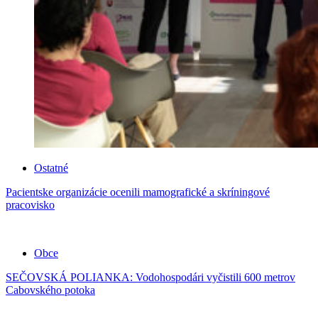
Ostatné
Pacientske organizácie ocenili mamografické a skríningové
pracovisko
Obce
SEČOVSKÁ POLIANKA: Vodohospodári vyčistili 600 metrov
Cabovského potoka