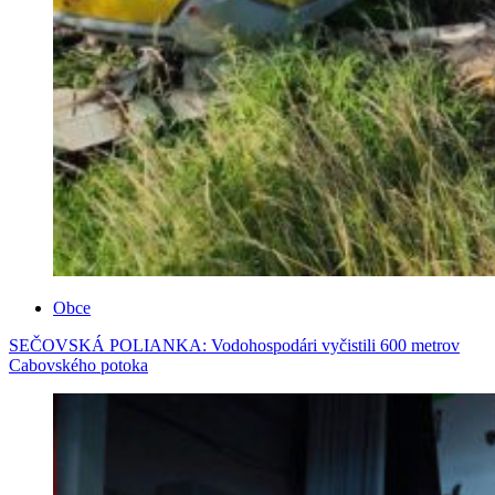
Obce
SEČOVSKÁ POLIANKA: Vodohospodári vyčistili 600 metrov
Cabovského potoka