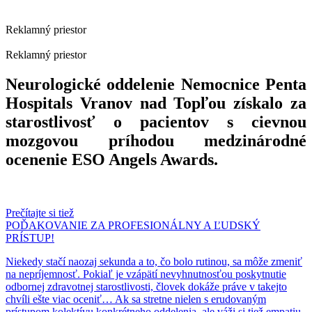
Reklamný priestor
Reklamný priestor
Neurologické oddelenie Nemocnice Penta
Hospitals Vranov nad Topľou získalo za
starostlivosť o pacientov s cievnou
mozgovou príhodou medzinárodné
ocenenie ESO Angels Awards.
Prečítajte si tiež
POĎAKOVANIE ZA PROFESIONÁLNY A ĽUDSKÝ
PRÍSTUP!
Niekedy stačí naozaj sekunda a to, čo bolo rutinou, sa môže zmeniť
na nepríjemnosť. Pokiaľ je vzápätí nevyhnutnosťou poskytnutie
odbornej zdravotnej starostlivosti, človek dokáže práve v takejto
chvíli ešte viac oceniť… Ak sa stretne nielen s erudovaným
prístupom kolektívu konkrétneho oddelenia, ale váži si tiež empatiu