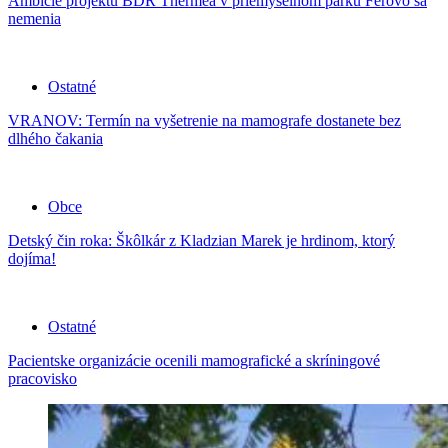
Ambície projektu BDR Thermea v priemyselnom parku Ferovo sa
nemenia
Ostatné
VRANOV: Termín na vyšetrenie na mamografe dostanete bez
dlhého čakania
Obce
Detský čin roka: Škôlkár z Kladzian Marek je hrdinom, ktorý
dojíma!
Ostatné
Pacientske organizácie ocenili mamografické a skríningové
pracovisko