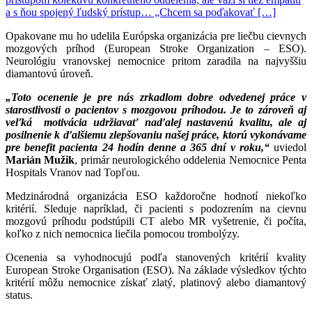
a s ňou spojený ľudský prístup… „Chcem sa poďakovať […]
Opakovane mu ho udelila Európska organizácia pre liečbu cievnych
mozgových príhod (European Stroke Organization – ESO).
Neurológiu vranovskej nemocnice pritom zaradila na najvyššiu
diamantovú úroveň.
„Toto ocenenie je pre nás zrkadlom dobre odvedenej práce v
starostlivosti o pacientov s mozgovou príhodou. Je to zároveň aj
veľká motivácia udržiavať naďalej nastavenú kvalitu, ale aj
posilnenie k ďalšiemu zlepšovaniu našej práce, ktorú vykonávame
pre benefit pacienta 24 hodín denne a 365 dní v roku,“
uviedol
Marián Mužik
, primár neurologického oddelenia Nemocnice Penta
Hospitals Vranov nad Topľou.
Medzinárodná organizácia ESO každoročne hodnotí niekoľko
kritérií. Sleduje napríklad, či pacienti s podozrením na cievnu
mozgovú príhodu podstúpili CT alebo MR vyšetrenie, či počíta,
koľko z nich nemocnica liečila pomocou trombolýzy.
Ocenenia sa vyhodnocujú podľa stanovených kritérií kvality
European Stroke Organisation (ESO). Na základe výsledkov týchto
kritérií môžu nemocnice získať zlatý, platinový alebo diamantový
status.