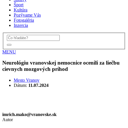
Šport
Kultúra
Pozývame Vás
Fotogaléria
Inzercia
MENU
Neurológiu vranovskej nemocnice ocenili za liečbu
cievnych mozgových príhod
Mesto Vranov
Dátum:
11.07.2024
imrich.mako@vranovske.sk
Autor