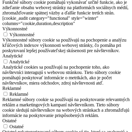
Funkčné súbory cookie pomáhajú vykonávať určité funkcie, ako je
zdieľanie obsahu webovej stránky na platformách sociálnych médií,
zhromažďovanie spätnej väzby a ďalšie funkcie tretích strán.
[cookie_audit category="functional" style="winter"
columns="cookie,duration,description"
Výkonnostné
Výkonnostné
Výkonnostné súbory cookie sa používajú na pochopenie a analýzu
kľúčových indexov výkonnosti webovej stránky, čo pomáha pri
poskytovaní lepšej používateľskej skúsenosti pre návštevníkov.
Analytické
Analytické
Analytické cookies sa používajú na pochopenie toho, ako
návštevníci interagujú s webovou stránkou. Tieto súbory cookie
pomáhajú poskytovať informácie o metrikách, ako je počet
návštevníkov, miera odchodov, zdroj návštevnosti atď.
Reklamné
Reklamné
Reklamné súbory cookie sa používajú na poskytovanie relevantných
reklám a marketingových kampaní návštevníkom. Tieto súbory
cookie sledujú návštevníkov na webových stránkach a zhromažďujú
informácie na poskytovanie prispôsobených reklám.
Ostatné
Ostatné
Ostatné nekategorizované súbory cookie sú tie, ktoré sa analyzujú a