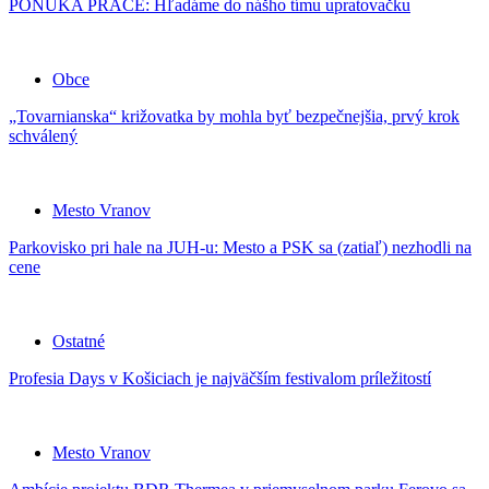
PONUKA PRÁCE: Hľadáme do nášho tímu upratovačku
Obce
„Tovarnianska“ križovatka by mohla byť bezpečnejšia, prvý krok
schválený
Mesto Vranov
Parkovisko pri hale na JUH-u: Mesto a PSK sa (zatiaľ) nezhodli na
cene
Ostatné
Profesia Days v Košiciach je najväčším festivalom príležitostí
Mesto Vranov