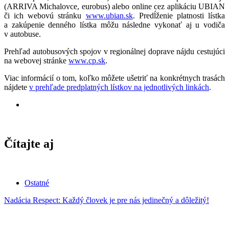
(ARRIVA Michalovce, eurobus) alebo online cez aplikáciu UBIAN
či ich webovú stránku
www.ubian.sk
. Predĺženie platnosti lístka
a zakúpenie denného lístka môžu následne vykonať aj u vodiča
v autobuse.
Prehľad autobusových spojov v regionálnej doprave nájdu cestujúci
na webovej stránke
www.cp.sk
.
Viac informácií o tom, koľko môžete ušetriť na konkrétnych trasách
nájdete
v prehľade predplatných lístkov na jednotlivých linkách
.
Čítajte aj
Ostatné
Nadácia Respect: Každý človek je pre nás jedinečný a dôležitý!