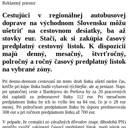
Reklamný priestor
Cestujúci v regionálnej autobusovej
doprave na východnom Slovensku môžu
ušetriť na cestovnom desiatky, ba až
stovky eur. Stačí, ak si zakúpia časový
predplatný cestovný lístok. K dispozícii
majú denný, mesačný, štvrťročný,
polročný a ročný časový predplatný lístok
na vybrané zóny.
Pri denno-dennom cestovaní im tento druh lístka ušetrí nielen čas,
keďže pri kúpe lístka budú vybavení rýchlejšie, ale aj peniaze. Napr.
pri spiatočnej ceste z Bardejova do Prešova by za 20 pracovných
dní zaplatili za jednorazové lístky 112 eur. Pri mesačnom
predplatnom lístku by ich to vyšlo len na 84 eur, čo je o 28 eur
menej. Pri polročnom predplatnom lístku by úspora predstavovala
308 eur a pri ročnom predplatnom lístku až 700 eur.
V prípade, že cestujúci zo závažných dôvodov (napr. dlhodobá PN)
nemôžu využiť zakúpený časový predplatný lístok, majú nárok na