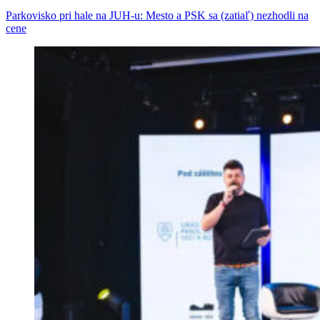
Parkovisko pri hale na JUH-u: Mesto a PSK sa (zatiaľ) nezhodli na
cene