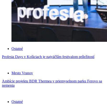
Ostatné
Profesia Days v Košiciach je najväčším festivalom príležitostí
Mesto Vranov
Ambície projektu BDR Thermea v priemyselnom parku Ferovo sa
nemenia
Ostatné