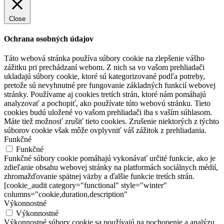
Close
Ochrana osobných údajov
Táto webová stránka používa súbory cookie na zlepšenie vášho
zážitku pri prechádzaní webom. Z nich sa vo vašom prehliadači
ukladajú súbory cookie, ktoré sú kategorizované podľa potreby,
pretože sú nevyhnutné pre fungovanie základných funkcií webovej
stránky. Používame aj cookies tretích strán, ktoré nám pomáhajú
analyzovať a pochopiť, ako používate túto webovú stránku. Tieto
cookies budú uložené vo vašom prehliadači iba s vaším súhlasom.
Máte tiež možnosť zrušiť tieto cookies. Zrušenie niektorých z týchto
súborov cookie však môže ovplyvniť váš zážitok z prehliadania.
Funkčné
Funkčné
Funkčné súbory cookie pomáhajú vykonávať určité funkcie, ako je
zdieľanie obsahu webovej stránky na platformách sociálnych médií,
zhromažďovanie spätnej väzby a ďalšie funkcie tretích strán.
[cookie_audit category="functional" style="winter"
columns="cookie,duration,description"
Výkonnostné
Výkonnostné
Výkonnostné súbory cookie sa používajú na pochopenie a analýzu