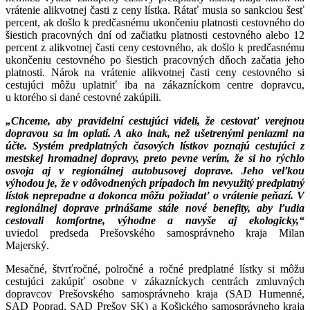
vrátenie alikvotnej časti z ceny lístka. Rátať musia so sankciou šesť
percent, ak došlo k predčasnému ukončeniu platnosti cestovného do
šiestich pracovných dní od začiatku platnosti cestovného alebo 12
percent z alikvotnej časti ceny cestovného, ak došlo k predčasnému
ukončeniu cestovného po šiestich pracovných dňoch začatia jeho
platnosti. Nárok na vrátenie alikvotnej časti ceny cestovného si
cestujúci môžu uplatniť iba na zákazníckom centre dopravcu,
u ktorého si dané cestovné zakúpili.
„Chceme, aby pravidelní cestujúci videli, že cestovať verejnou
dopravou sa im oplatí. A ako inak, než ušetrenými peniazmi na
účte. Systém predplatných časových lístkov poznajú cestujúci z
mestskej hromadnej dopravy, preto pevne verím, že si ho rýchlo
osvoja aj v regionálnej autobusovej doprave. Jeho veľkou
výhodou je, že v odôvodnených prípadoch im nevyužitý predplatný
lístok neprepadne a dokonca môžu požiadať o vrátenie peňazí. V
regionálnej doprave prinášame stále nové benefity, aby ľudia
cestovali komfortne, výhodne a navyše aj ekologicky,“
uviedol predseda Prešovského samosprávneho kraja Milan
Majerský.
Mesačné, štvrťročné, polročné a ročné predplatné lístky si môžu
cestujúci zakúpiť osobne v zákazníckych centrách zmluvných
dopravcov Prešovského samosprávneho kraja (SAD Humenné,
SAD Poprad, SAD Prešov SK) a Košického samosprávneho kraja