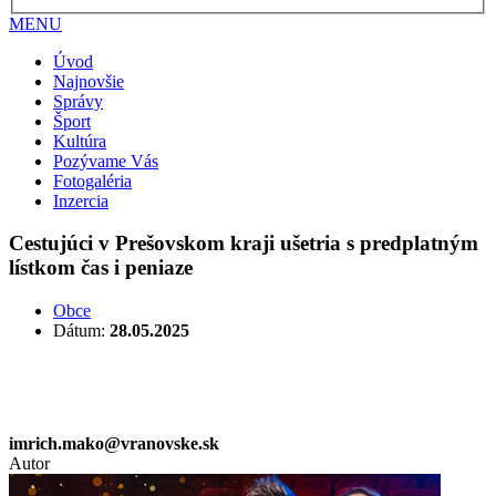
MENU
Úvod
Najnovšie
Správy
Šport
Kultúra
Pozývame Vás
Fotogaléria
Inzercia
Cestujúci v Prešovskom kraji ušetria s predplatným
lístkom čas i peniaze
Obce
Dátum:
28.05.2025
imrich.mako@vranovske.sk
Autor