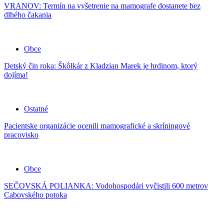
VRANOV: Termín na vyšetrenie na mamografe dostanete bez
dlhého čakania
Obce
Detský čin roka: Škôlkár z Kladzian Marek je hrdinom, ktorý
dojíma!
Ostatné
Pacientske organizácie ocenili mamografické a skríningové
pracovisko
Obce
SEČOVSKÁ POLIANKA: Vodohospodári vyčistili 600 metrov
Cabovského potoka