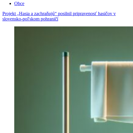
Obce
Projekt „Hasia a zachraňujú“ posilnil pripravenosť hasičov v
slovensko-poľskom pohraničí